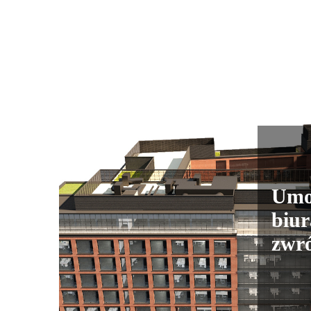
Umo
biur
zwr