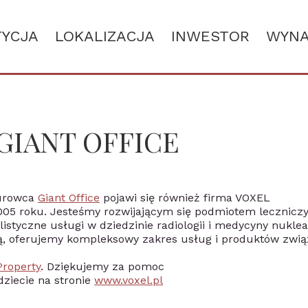
TYCJA
LOKALIZACJA
INWESTOR
WYN
 GIANT OFFICE
iurowca
Giant Office
pojawi się również firma VOXEL
005 roku. Jesteśmy rozwijającym się podmiotem lecznic
istyczne usługi w dziedzinie radiologii i medycyny nuklea
ą, oferujemy kompleksowy zakres usług i produktów zwi
Property
. Dziękujemy za pomoc
dziecie na stronie
www.voxel.pl