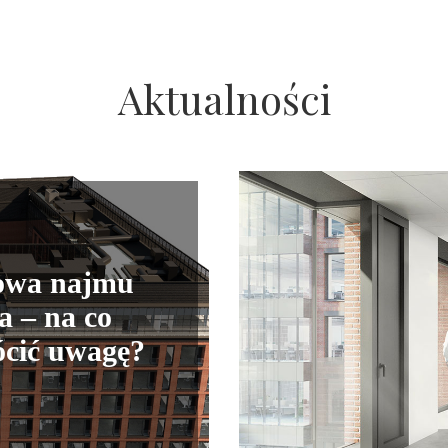
Aktualności
wa najmu
a – na co
ócić uwagę?