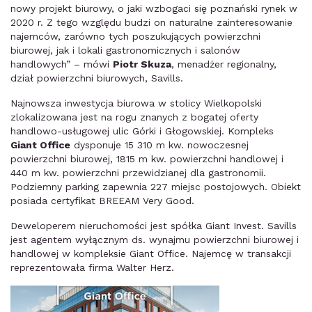
nowy projekt biurowy, o jaki wzbogaci się poznański rynek w
2020 r. Z tego względu budzi on naturalne zainteresowanie
najemców, zarówno tych poszukujących powierzchni
biurowej, jak i lokali gastronomicznych i salonów
handlowych” – mówi
Piotr Skuza
, menadżer regionalny,
dział powierzchni biurowych, Savills.
Najnowsza inwestycja biurowa w stolicy Wielkopolski
zlokalizowana jest na rogu znanych z bogatej oferty
handlowo-usługowej ulic Górki i Głogowskiej. Kompleks
Giant Office
dysponuje 15 310 m kw. nowoczesnej
powierzchni biurowej, 1815 m kw. powierzchni handlowej i
440 m kw. powierzchni przewidzianej dla gastronomii.
Podziemny parking zapewnia 227 miejsc postojowych. Obiekt
posiada certyfikat BREEAM Very Good.
Deweloperem nieruchomości jest spółka Giant Invest. Savills
jest agentem wyłącznym ds. wynajmu powierzchni biurowej i
handlowej w kompleksie Giant Office. Najemcę w transakcji
reprezentowała firma Walter Herz.