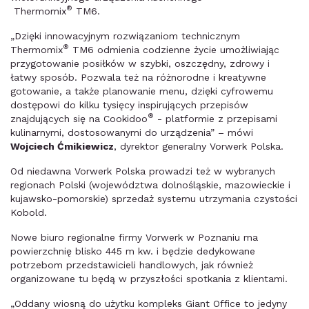
®
Thermomix
TM6.
„Dzięki innowacyjnym rozwiązaniom technicznym
®
Thermomix
TM6 odmienia codzienne życie umożliwiając
przygotowanie posiłków w szybki, oszczędny, zdrowy i
łatwy sposób. Pozwala też na różnorodne i kreatywne
gotowanie, a także planowanie menu, dzięki cyfrowemu
dostępowi do kilku tysięcy inspirujących przepisów
®
znajdujących się na Cookidoo
- platformie z przepisami
kulinarnymi, dostosowanymi do urządzenia” – mówi
Wojciech Ćmikiewicz
, dyrektor generalny Vorwerk Polska.
Od niedawna Vorwerk Polska prowadzi też w wybranych
regionach Polski (województwa dolnośląskie, mazowieckie i
kujawsko-pomorskie) sprzedaż systemu utrzymania czystości
Kobold.
Nowe biuro regionalne firmy Vorwerk w Poznaniu ma
powierzchnię blisko 445 m kw. i będzie dedykowane
potrzebom przedstawicieli handlowych, jak również
organizowane tu będą w przyszłości spotkania z klientami.
„Oddany wiosną do użytku kompleks Giant Office to jedyny