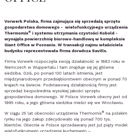
Vorwerk Polska, firma zajmująca się sprzedażą sprzętu
gospodarstwa domowego - wielofunkcyjnego urządzenia
®
Thermomix
i systemu utrzymania czystości Kobold -
wynajęła powierzchnię biurowo-handlową w kompleksie
Giant Office w Poznaniu. W transakcji najmu właściciela
budynku reprezentowała firma doradcza Savills.
Firma Vorwerk rozpoczęła swoją działalność w 1883 roku w
Niemczech w Wuppertalu i tam znajduje się jej główna
siedziba. Dziś, po ponad 130 latach istnienia, jest
międzynarodowym przedsiębiorstwem obecnym w ponad 70
krajach na świecie. Podstawową działalnością firmy jest
sprzedaż bezpośrednia wysokiej jakości sprzętu
gospodarstwa domowego. W Polsce Vorwerk obecny jest od
1995 roku, a jego główna siedziba mieści się we Wrocławiu.
®
W ciągu 25 lat obecności urządzenia
Thermomix
na polskim
rynku na jego zakup zdecydowało się ponad 700 tys.
klientów. Obecnie w Polsce sprzedawany jest już piąty model
wielofunkcyjnego urządzenia kuchennego –